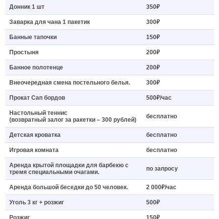
Донник 1 шт
350₽
Заварка для чана 1 пакетик
300₽
Банные тапочки
150₽
Простыня
200₽
Банное полотенце
200₽
Внеочередная смена постельного белья.
300₽
Прокат Сап бордов
500₽/час
Настольный теннис
бесплатно
(возвратный залог за ракетки – 300 рублей)
Детская кроватка
бесплатно
Игровая комната
бесплатно
Аренда крытой площадки для барбекю с
по запросу
тремя специальными очагами.
Аренда большой беседки до 50 человек.
2 000₽/час
Уголь 3 кг + розжиг
500₽
Розжиг
150₽