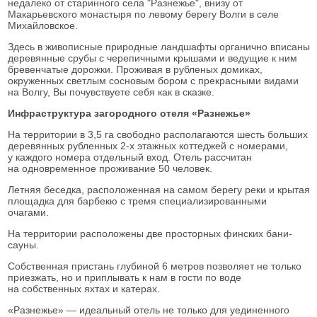
недалеко от старинного села "Разнежье", внизу от
Макарьевского монастыря по левому берегу Волги в селе
Михайловское.
Туры по России
Здесь в живописные природные ландшафты органично вписаны
деревянные срубы с черепичными крышами и ведущие к ним
Туры в Н.Новгород
бревенчатые дорожки. Проживая в рубленых домиках,
окруженных светлым сосновым бором с прекрасными видами
на Волгу, Вы почувствуете себя как в сказке.
Поиск тура
Инфраструктура загородного отеля «Разнежье»
На территории в 3,5 га свободно располагаются шесть больших
Контакты
деревянных рубленных
2-х этажных
коттеджей с номерами,
у каждого номера отдельный вход. Отель рассчитан
на одновременное проживание 50 человек.
Летняя беседка, расположенная на самом берегу реки и крытая
площадка для барбекю с тремя специализированными
очагами.
На территории расположены две просторных финских бани-
сауны.
Собственная пристань глубиной 6 метров позволяет не только
приезжать, но и приплывать к нам в гости по воде
на собственных яхтах и катерах.
«Разнежье» — идеальный отель не только для уединенного