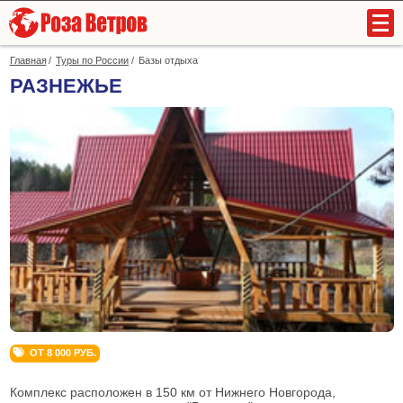
Главная
Туры по России
Базы отдыха
РАЗНЕЖЬЕ
+7
(831)
419-
94-
94
О компании
ОТ 8 000 РУБ.
Комплекс расположен в 150 км от Нижнего Новгорода,
Зарубежные туры