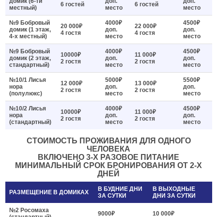
домик (6-ти
доп.
доп.
6 гостей
6 гостей
местный)
место
место
№9 Бобровый
4000₽
4500₽
20 000₽
22 000₽
домик (1 этаж,
доп.
доп.
4 гостя
4 гостя
4-х местный)
место
место
№9 Бобровый
4000₽
4500₽
10000₽
11 000₽
домик (2 этаж,
доп.
доп.
2 гостя
2 гостя
стандартный)
место
место
№10/1 Лисья
5000₽
5500₽
12 000₽
13 000₽
нора
доп.
доп.
2 гостя
2 гостя
(полулюкс)
место
место
№10/2 Лисья
4000₽
4500₽
10000₽
11 000₽
нора
доп.
доп.
2 гостя
2 гостя
(стандартный)
место
место
СТОИМОСТЬ ПРОЖИВАНИЯ ДЛЯ ОДНОГО
ЧЕЛОВЕКА
ВКЛЮЧЕНО 3-Х РАЗОВОЕ ПИТАНИЕ
МИНИМАЛЬНЫЙ СРОК БРОНИРОВАНИЯ ОТ 2-Х
ДНЕЙ
В БУДНИЕ ДНИ
В ВЫХОДНЫЕ
РАЗМЕЩЕНИЕ В ДОМИКАХ
ЗА СУТКИ
ДНИ ЗА СУТКИ
№2 Росомаха
9000₽
10 000₽