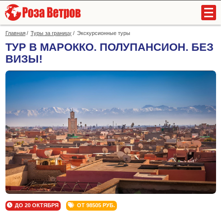
Главная
Туры за границу
Экскурсионные туры
ТУР В МАРОККО. ПОЛУПАНСИОН. БЕЗ
ВИЗЫ!
+7
(831)
419-
94-
94
О компании
ДО 20 ОКТЯБРЯ
ОТ 98505 РУБ.
Зарубежные туры