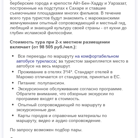
берберские города и крепости Айт-Бен-Хадду и Уарзазат,
построенные на подступах к Сахаре и ставшие
съемочными площадками многих фильмов. В течение
всего тура туристов будут знакомить с марокканскими
жемчужинами опытный сопровождающий и местный гид,
любящий и знающий культуру своей страны - от кухни до
глубин исламской философии.
Стоимость тура при 2-х местном размещении
включает (от 98 505 руб./чел.):
Все переезды по маршруту
на комфортабельном
автобусе туркласса
; з
а туристом закрепляется место в
автобусе на весь маршрут.
Проживание в отелях 3*/4*. Стандарт отелей в
Марокко отличается от стандартов, принятых в ЕС.
Питание: полупансион.
Экскурсионное обслуживание согласно программе.
Обратите внимание, что обзорные экскурсии по
программе входят в стоимость.
Опытный сопровождающий по маршруту в
экскурсионные дни.
Карты городов и справочные материалы по
маршруту, видео и аудио сопровождение.
По запросу возможен подбор пары.