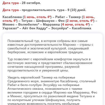
Дата тура
- 28 октября.
Дата тура
- продолжительность тура - 9 (10) дней.
Туры по России
Касабланка (
1 ночь, отель 4*
) – Рабат – Танжер (
1 ночь,
отель 4*
) – Тетуан – Шефшауэн – Фес (
2 ночи, отель 4*
) –
Туры в Н.Новгород
Мекнес – Волюбилис* – Марракеш (
4 ночи, отель 4*
) –
Уарзазат* – Айт бен Хадду* – Эссуейра* – Касабланка
Поиск тура
Познавательный тур, в котором собраны все самые
известные достопримечательности Марокко – страны с
Контакты
самобытной и экзотической культурой, соединившей
берберские, исламские и европейские традиции.
Тур позволяет с европейским комфортом окунуться в
восточную экзотику и представляет сбалансированное
сочетание насыщенной программы, разумной
продолжительности и умеренной цены.
Увидеть европейский Танжер на побережье
Средиземного моря, знаменитую Касабланку, столичный
Рабат и бело-голубую Эссуэйру на побережье
Атлантического океана, познакомиться с такими
великими городами в сердце Марокко как Марракеш, Фес
и Мекнес, прогуляться по разноликой медине Тетуана и
по колоритным улочкам Шефшауэна, получить
уникальную возможность посетить необычные